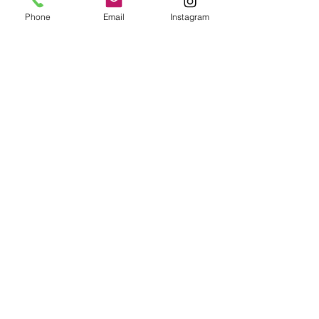
Phone
Email
Instagram
E-mail:
editoracasadaprosa@gmail.com
Telefones:
+55 (85) 98526-1201
(whatsaap)
Escreva-nos e logo lhe
responderemos: