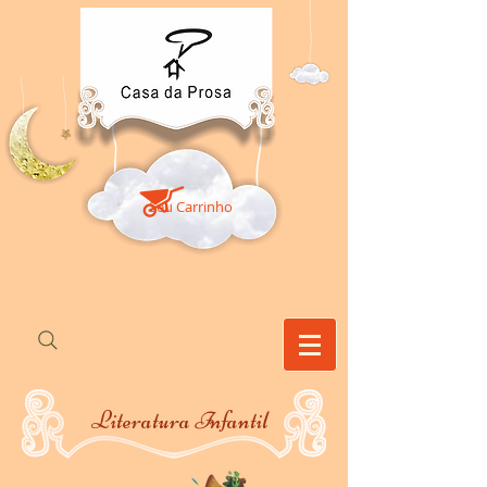
Seu Carrinho
Literatura
I
nfantil