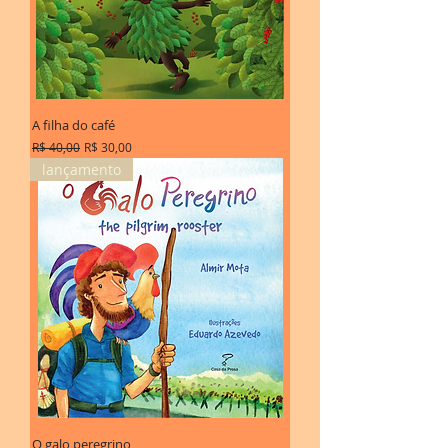
A filha do café
Preço normal
Preço promocional
R$ 40,00
R$ 30,00
lançamento
O galo peregrino