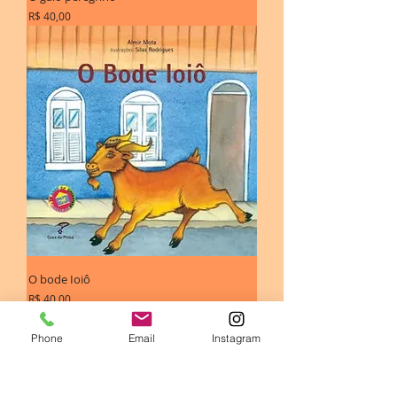
Preço
R$ 40,00
O bode Ioiô
Preço
R$ 40,00
Phone
Email
Instagram