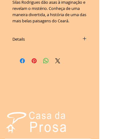
Silas Rodrigues dão asas à imaginação e
revelam o mistério. Conheça de uma
maneira divertida, a história de uma das
mais belas paisagens do Ceará.
Details
Autor: Almir Mota
Ilustrações: Silas Rodrigues
ISBN 978-85-62581-05-2
28 páginas, colorido, tamanho 21x20cm
Peso: 112g