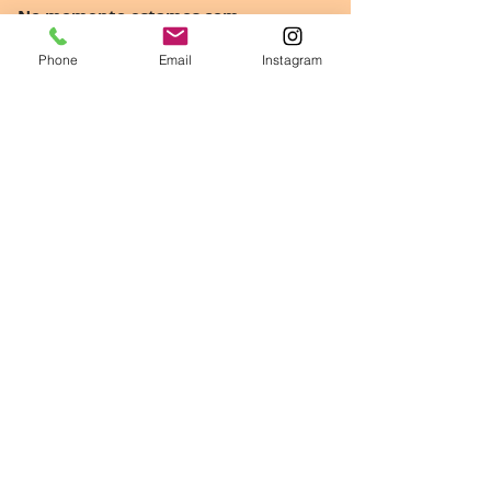
No momento estamos com
atendimento exclusivo on-line.
Phone
Email
Instagram
E-mail:
editoracasadaprosa@gmail.com
Telefones:
+55 (85) 98526-1201
(whatsaap)
Escreva-nos e logo lhe
responderemos: